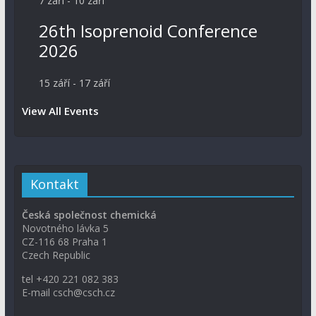
7 září
-
10 září
26th Isoprenoid Conference
2026
15 září
-
17 září
View All Events
Kontakt
Česká společnost chemická
Novotného lávka 5
CZ-116 68 Praha 1
Czech Republic
tel +420 221 082 383
E-mail csch@csch.cz