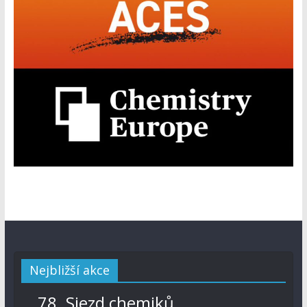
Nejbližší akce
78. Sjezd chemiků