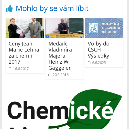
Mohlo by se vám líbit
Ceny Jean-
Medaile
Volby do
Marie Lehna
Vladimíra
ČSCH –
za chemii
Majera:
Výsledky
2017
Heinz W.
6.6.2025
Gäggeler
16.6.2017
20.3.2016