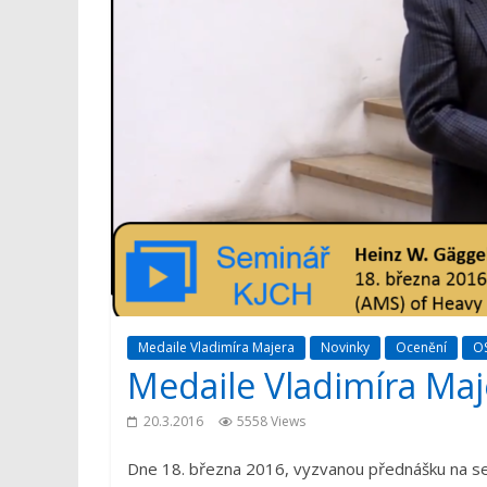
Medaile Vladimíra Majera
Novinky
Ocenění
O
Medaile Vladimíra Maj
20.3.2016
5558 Views
Dne 18. března 2016, vyzvanou přednášku na se