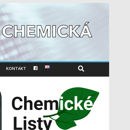
F
KONTAKT
A
C
E
B
O
O
K