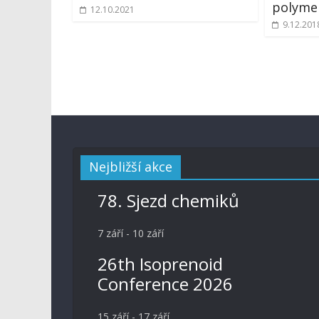
polymer
12.10.2021
9.12.201
Nejbližší akce
78. Sjezd chemiků
7 září
-
10 září
26th Isoprenoid
Conference 2026
15 září
-
17 září