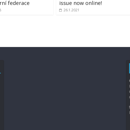
ní federace
issue now online!
8
26.1.2021