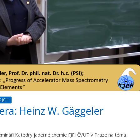
S-JCH
era: Heinz W. Gäggeler
mináři Katedry jaderné chemie FJFI ČVUT v Praze na téma