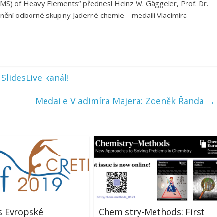
MS) of Heavy Elements“ přednesl Heinz W. Gäggeler, Prof. Dr.
l ocenění odborné skupiny Jaderné chemie – medaili Vladimíra
lidesLive kanál!
Medaile Vladimíra Majera: Zdeněk Řanda
→
s Evropské
Chemistry-Methods: First