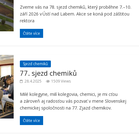
Zveme vás na 78. sjezd chemiků, který proběhne 7.–10.
září 2026 v Ústí nad Labem. Akce se koná pod záštitou
rektora
Čtěte více
Sjezd chemiků
77. sjezd chemiků
28.4.2025
1509 Views
Milé kolegyne, milí kolegovia, chemici, je mi cťou
a zároveň aj radosťou vás pozvať v mene Slovenskej
chemickej spoločnosti na 77. Zjazd chemikov.
Čtěte více