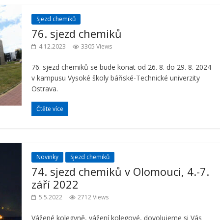
Sjezd chemiků
76. sjezd chemiků
4.12.2023
3305 Views
76. sjezd chemiků se bude konat od 26. 8. do 29. 8. 2024
v kampusu Vysoké školy báňské-Technické univerzity
Ostrava.
Čtěte více
Novinky
Sjezd chemiků
74. sjezd chemiků v Olomouci, 4.-7.
září 2022
5.5.2022
2712 Views
Vážené kolegyně, vážení kolegové, dovolujeme si Vás