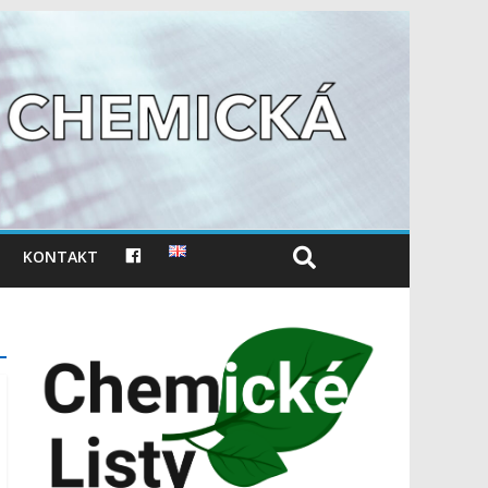
F
KONTAKT
A
C
E
B
O
O
K