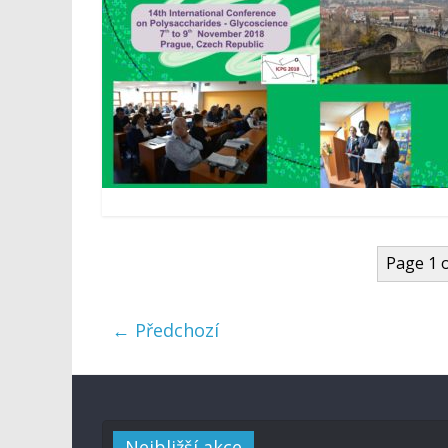
Page 1 o
← Předchozí
Nejbližší akce