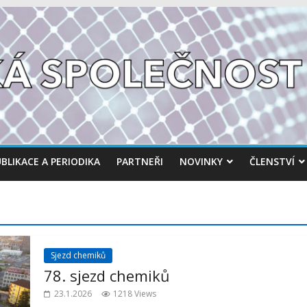
BLIKACE A PERIODIKA
PARTNEŘI
NOVINKY
ČLENSTVÍ
Sjezd chemiků
78. sjezd chemiků
23.1.2026
1218 Views