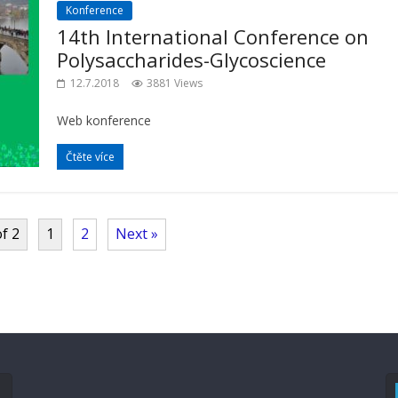
Konference
14th International Conference on
Polysaccharides-Glycoscience
12.7.2018
3881 Views
Web konference
Čtěte více
f 2
1
2
Next »