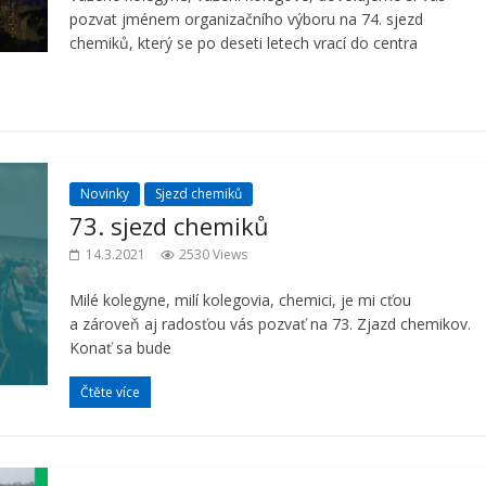
pozvat jménem organizačního výboru na 74. sjezd
chemiků, který se po deseti letech vrací do centra
Novinky
Sjezd chemiků
73. sjezd chemiků
14.3.2021
2530 Views
Milé kolegyne, milí kolegovia, chemici, je mi cťou
a zároveň aj radosťou vás pozvať na 73. Zjazd chemikov.
Konať sa bude
Čtěte více