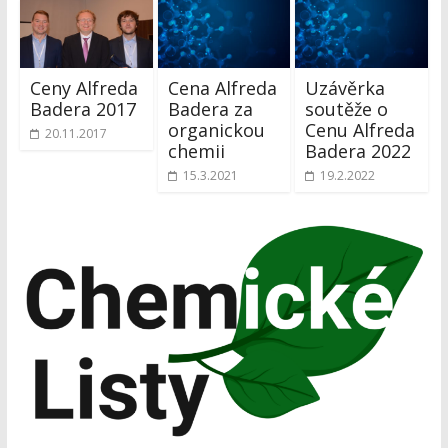
Ceny Alfreda
Cena Alfreda
Uzávěrka
Badera 2017
Badera za
soutěže o
organickou
Cenu Alfreda
20.11.2017
chemii
Badera 2022
15.3.2021
19.2.2022