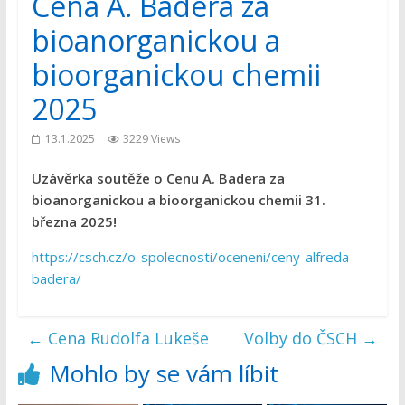
Cena A. Badera za
bioanorganickou a
bioorganickou chemii
2025
13.1.2025
3229 Views
Uzávěrka soutěže o Cenu A. Badera za
bioanorganickou a bioorganickou chemii 31.
března 2025!
https://csch.cz/o-spolecnosti/oceneni/ceny-alfreda-
badera/
←
Cena Rudolfa Lukeše
Volby do ČSCH
→
Mohlo by se vám líbit