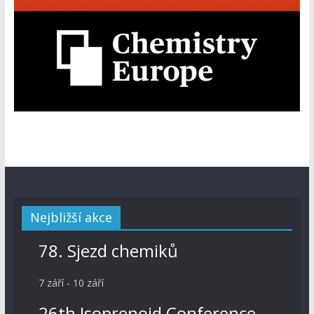
Nejbližší akce
78. Sjezd chemiků
7 září
-
10 září
26th Isoprenoid Conference