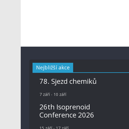
Nejbližší akce
78. Sjezd chemiků
7 září
-
10 září
26th Isoprenoid
Conference 2026
15 září
-
17 září