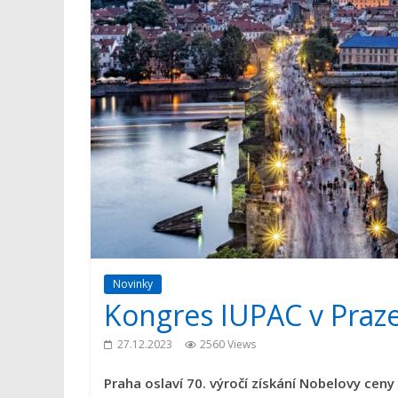
Novinky
Kongres IUPAC v Praz
27.12.2023
2560 Views
Praha oslaví 70. výročí získání Nobelovy cen