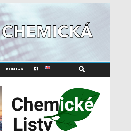
F
KONTAKT
A
C
E
B
O
O
K