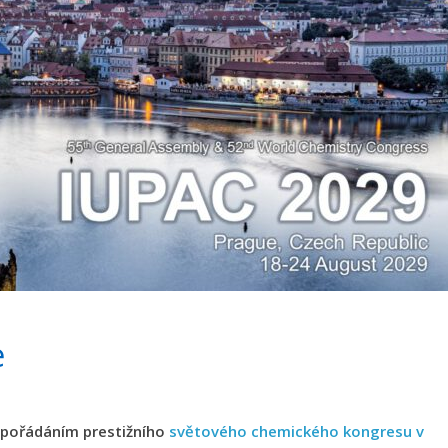
e
y pořádáním prestižního
světového chemického kongresu v