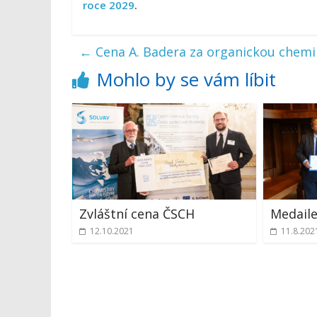
roce 2029
.
←
Cena A. Badera za organickou chemi
Mohlo by se vám líbit
Zvláštní cena ČSCH
Medail
12.10.2021
11.8.202