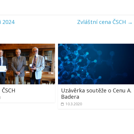
i 2024
Zvláštní cena ČSCH
→
e ČSCH
Uzávěrka soutěže o Cenu A.
Badera
1
10.3.2020