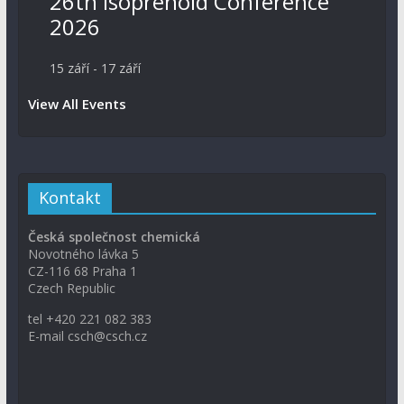
26th Isoprenoid Conference
2026
15 září
-
17 září
View All Events
Kontakt
Česká společnost chemická
Novotného lávka 5
CZ-116 68 Praha 1
Czech Republic
tel +420 221 082 383
E-mail csch@csch.cz