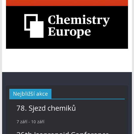
Nejbližší akce
78. Sjezd chemiků
7 září
-
10 září