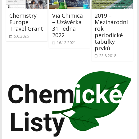
Chemistry
Via Chimica
2019 –
Europe
– Uzávěrka
Mezinárodní
Travel Grant
31. ledna
rok
2022
periodické
5.6.2026
tabulky
16.12.2021
prvků
23.8.2018