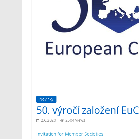
Novinky
50. výročí založení E
2.6.2020
2504 Views
Invitation for Member Societies