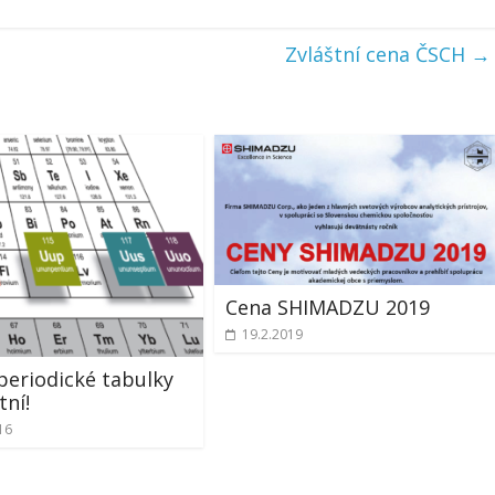
Zvláštní cena ČSCH
→
Cena SHIMADZU 2019
19.2.2019
 periodické tabulky
ní!
16