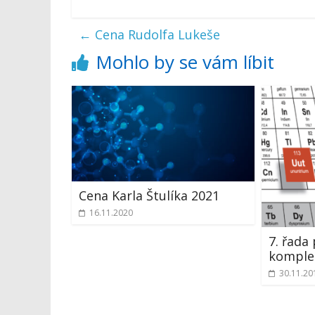
←
Cena Rudolfa Lukeše
Mohlo by se vám líbit
Cena Karla Štulíka 2021
16.11.2020
7. řada
komplet
30.11.20