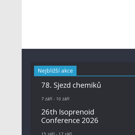
Nejbližší akce
78. Sjezd chemiků
7 září
-
10 září
26th Isoprenoid
Conference 2026
15 září
-
17 září