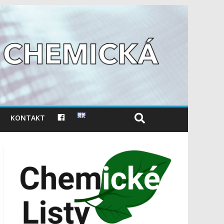
F
KONTAKT
A
C
E
B
O
O
K