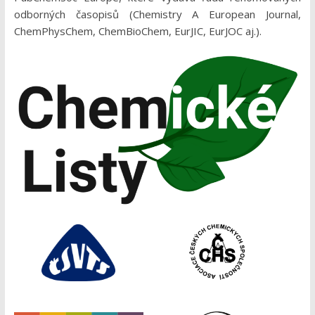
odborných časopisů (Chemistry A European Journal,
ChemPhysChem, ChemBioChem, EurJIC, EurJOC aj.).