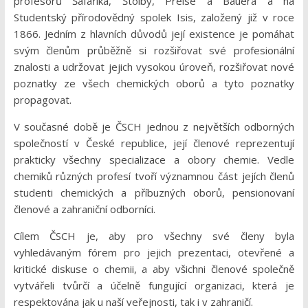
profesorů Šafaříka, Štolby, Preise a Bauera a na
Studentský přírodovědný spolek Isis, založený již v roce
1866. Jedním z hlavních důvodů její existence je pomáhat
svým členům průběžně si rozšiřovat své profesionální
znalosti a udržovat jejich vysokou úroveň, rozšiřovat nové
poznatky ze všech chemických oborů a tyto poznatky
propagovat.
V současné době je ČSCH jednou z největších odborných
společností v České republice, její členové reprezentují
prakticky všechny specializace a obory chemie. Vedle
chemiků různých profesí tvoří významnou část jejích členů
studenti chemických a příbuzných oborů, pensionovaní
členové a zahraniční odborníci.
Cílem ČSCH je, aby pro všechny své členy byla
vyhledávaným fórem pro jejich prezentaci, otevřené a
kritické diskuse o chemii, a aby všichni členové společně
vytvářeli tvůrčí a účelně fungující organizaci, která je
respektována jak u naší veřejnosti, tak i v zahraničí.