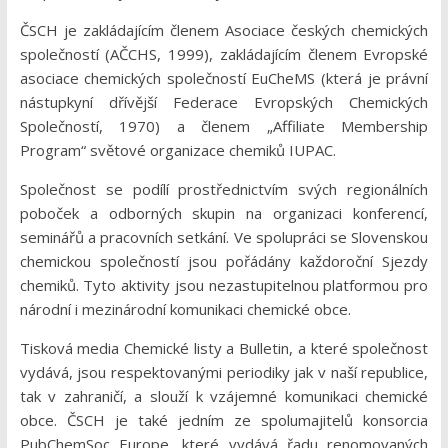
ČSCH je zakládajícím členem Asociace českých chemických
společností (AČCHS, 1999), zakládajícím členem Evropské
asociace chemických společností EuCheMS (která je právní
nástupkyní dřívější Federace Evropských Chemických
Společností, 1970) a členem „Affiliate Membership
Program“ světové organizace chemiků IUPAC.
Společnost se podílí prostřednictvím svých regionálních
poboček a odborných skupin na organizaci konferencí,
seminářů a pracovních setkání. Ve spolupráci se Slovenskou
chemickou společností jsou pořádány každoroční Sjezdy
chemiků. Tyto aktivity jsou nezastupitelnou platformou pro
národní i mezinárodní komunikaci chemické obce.
Tisková media Chemické listy a Bulletin, a které společnost
vydává, jsou respektovanými periodiky jak v naší republice,
tak v zahraničí, a slouží k vzájemné komunikaci chemické
obce. ČSCH je také jedním ze spolumajitelů konsorcia
PubChemSoc Europe, které vydává řadu renomovaných