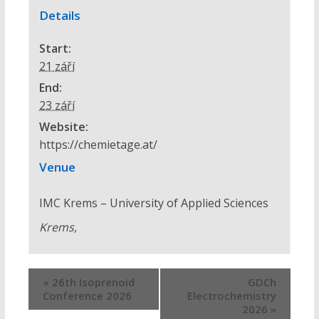
Details
Start:
21 září
End:
23 září
Website:
https://chemietage.at/
Venue
IMC Krems – University of Applied Sciences
Krems
,
«
26th Isoprenoid
GDCh
Conference 2026
Electrochemistry
2026
»